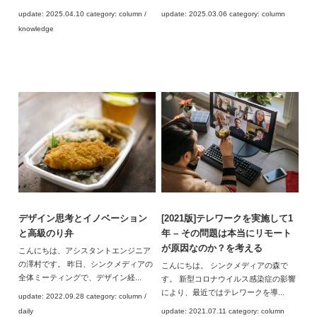
update: 2025.04.10 category: column /
update: 2025.03.06 category: column
knowledge
デザイン思考とイノベーション
[2021版]テレワークを実施して1
と高級のり弁
年 – その問題は本当にリモート
が原因なのか？を考える
こんにちは、アシスタントエンジニア
の澤村です。 昨日、シンクメディアの
こんにちは。 シンクメディアの森で
全体ミーティングで、デザイン経...
す。 新型コロナウイルス感染症の影響
により、最近ではテレワークを導...
update: 2022.09.28 category: column /
daily
update: 2021.07.11 category: column