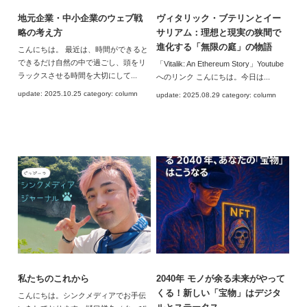
地元企業・中小企業のウェブ戦
ヴィタリック・ブテリンとイー
略の考え方
サリアム：理想と現実の狭間で
進化する「無限の庭」の物語
こんにちは。 最近は、時間ができると
できるだけ自然の中で過ごし、頭をリ
「Vitalik: An Ethereum Story」Youtube
ラックスさせる時間を大切にして...
へのリンク こんにちは。今日は...
update: 2025.10.25 category: column
update: 2025.08.29 category: column
私たちのこれから
2040年 モノが余る未来がやって
くる！新しい「宝物」はデジタ
こんにちは。シンクメディアでお手伝