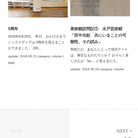
9周年
美術館訪問記① 水戸芸術館
「田中功起 共にいることの可
2016年6月20日。 昨日、おかげさまで
能性、その試み」
シンクメディアは 9周年を迎えること
ができました。 200...
突然だが、あなたにとって現代アート
は、身近なものだろうか？ おそらく多
update: 2016.06.21 category: column /
くの人が「No.」と答えるだろ...
daily
update: 2016.06.16 category: column
« BACK
NEXT »