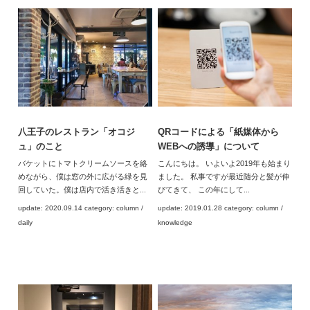
八王子のレストラン「オコジ
QRコードによる「紙媒体から
ュ」のこと
WEBへの誘導」について
バケットにトマトクリームソースを絡
こんにちは。 いよいよ2019年も始まり
めながら、僕は窓の外に広がる緑を見
ました。 私事ですが最近随分と髪が伸
回していた。僕は店内で活き活きと...
びてきて、 この年にして...
update: 2020.09.14 category: column /
update: 2019.01.28 category: column /
daily
knowledge