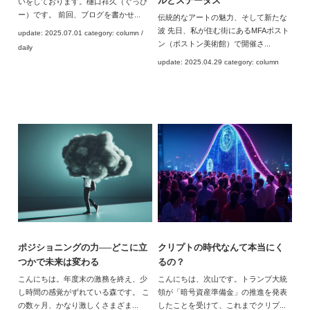
ルとステータス
いをしております。樋口祥久（ぐっぴ
ー）です。 前回、ブログを書かせ...
伝統的なアートの魅力、そして新たな
波 先日、私が住む街にあるMFAボスト
update: 2025.07.01 category: column /
ン（ボストン美術館）で開催さ...
daily
update: 2025.04.29 category: column
ポジショニングの力──どこに立
クリプトの時代なんて本当にく
つかで未来は変わる
るの？
こんにちは。年度末の激務を終え、少
こんにちは、次山です。トランプ大統
し時間の感覚がずれている森です。 こ
領が「暗号資産準備金」の推進を発表
の数ヶ月、かなり激しくさまざま...
したことを受けて、これまでクリプ...