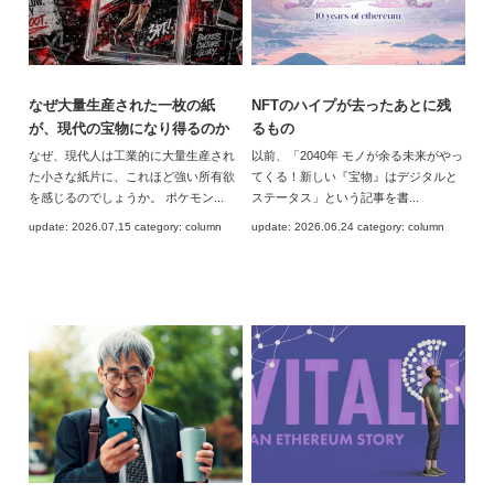
なぜ大量生産された一枚の紙
NFTのハイプが去ったあとに残
が、現代の宝物になり得るのか
るもの
なぜ、現代人は工業的に大量生産され
以前、「2040年 モノが余る未来がやっ
た小さな紙片に、これほど強い所有欲
てくる！新しい『宝物』はデジタルと
を感じるのでしょうか。 ポケモン...
ステータス」という記事を書...
update: 2026.07.15 category: column
update: 2026.06.24 category: column