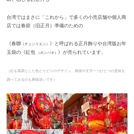
台湾ではまさに「これから」で多くの小売店舗や個人商
店では春節（旧正月）準備のための
《
春聯
》と呼ばれる正月飾りや台湾版お年
（チュンリエン）
玉袋の《紅包
》が売られています。
（ホンパオ）
（紅を基調とした色とりどりのデザイン。模様や文字
一つひとつの意味を
調べてみるのも興味深いです
）