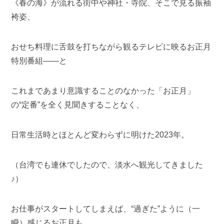
《春の海》が流れる街中や神社・寺院、そこで見る振袖
袴姿、
おせち料理に舌鼓を打ちながら観るテレビに映るお正月
特別番組——と
これまであまり意識することのなかった「お正月」
の“定番”を全く見聞きすることなく、
日常生活時とほとんど変わらずに明けた2023年。
（台湾でも連休でしたので、
淡水へ
観光してきました
♪）
お仕事がスタートしてしまえば、“過ぎた”ように（一
瞬）感じるお正月も