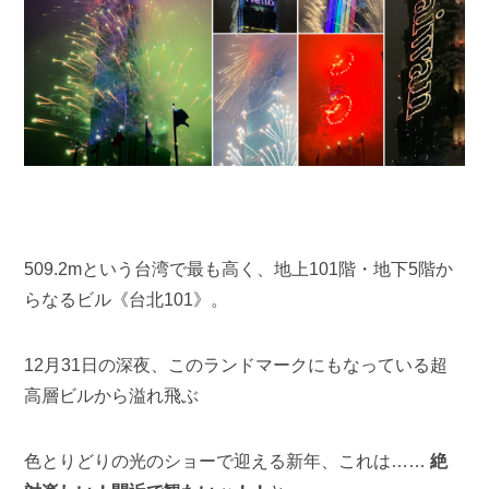
509.2m
という
台湾で最も高く、地上101階・地下5階
か
らなるビル《台北101》。
12月31日の深夜、このランドマークにもなっている超
高層ビルから溢れ飛ぶ
色とりどりの光のショーで迎える新年、これは……
絶