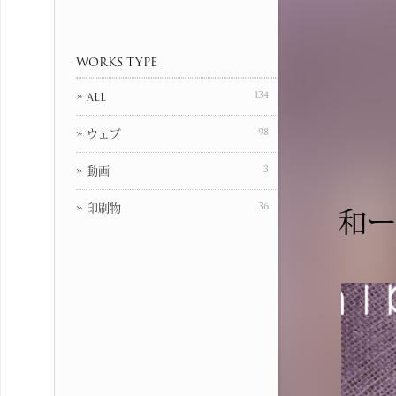
WORKS TYPE
» all
134
» ウェブ
98
» 動画
3
» 印刷物
36
和ー