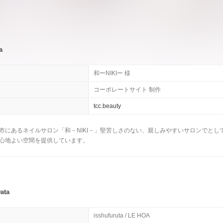
a
和ーNIKIー 様
コーポレートサイト 制作
tcc.beauty
市にあるネイルサロン「和－NIKI－」堅苦しさのない、親しみやすいサロンでと
心地よい空間を提供しています。
Data
isshufuruta / LE HOA