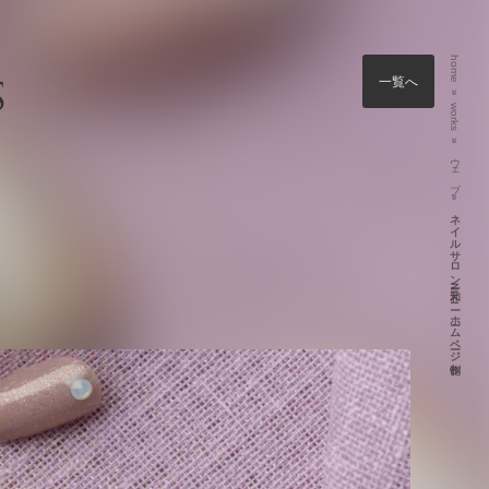
home
S
一覧へ
»
works
»
ウェブ
»
ネイルサロン 和ーNIKIー ホームページ制作