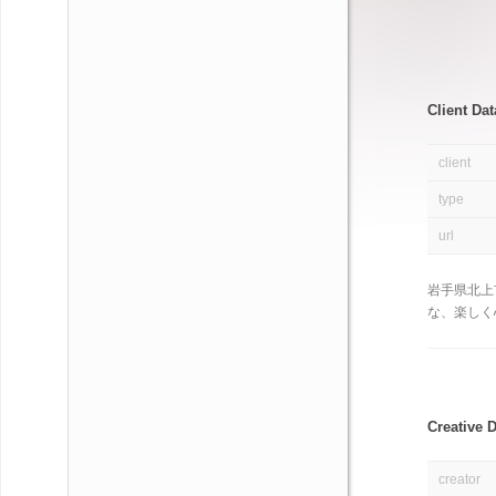
Client Dat
client
type
url
岩手県北上
な、楽しく
Creative 
creator