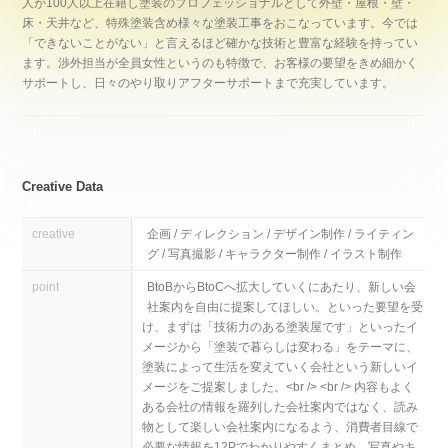
人が100人以上在籍し塗装のプロフェッショナルとして外壁・屋根・壁・
床・天井など、特殊塗装含め様々な塗装工事をおこなっています。今では
「できないことがない」と言えるほど確かな技術と豊富な経験を持ってい
ます。渉外担当が全員女性というのも特徴で、お客様の要望をきめ細かく
サポートし、日々のやり取りアフターサポートまで充実しています。
Creative Data
creative
企画 / ディレクション / デザイン制作 / ライティン
グ / 写真撮影 / キャラクター制作 / イラスト制作
point
BtoBからBtoCへ拡大していくにあたり、新しい会
社案内を自由に提案してほしい。といった要望を受
け、まずは「技術力のある塗装屋です」といったイ
メージから「塗装で暮らしは変わる」をテーマに、
塗装によって生活を変えていく会社という新しいイ
メージをご提案しました。<br /> <br /> 内容もよく
ある会社の情報を羅列した会社案内ではなく、読み
物として楽しい会社案内になるよう、消費者目線で
必要な情報を12Pでわかりやすくまとめ、写真やキ